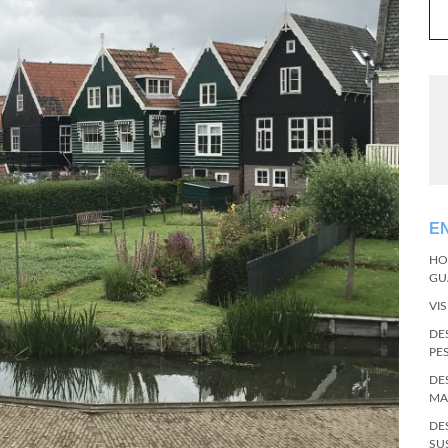
E
HO
GU
VI
DE
PE
DE
MA
DE
SU