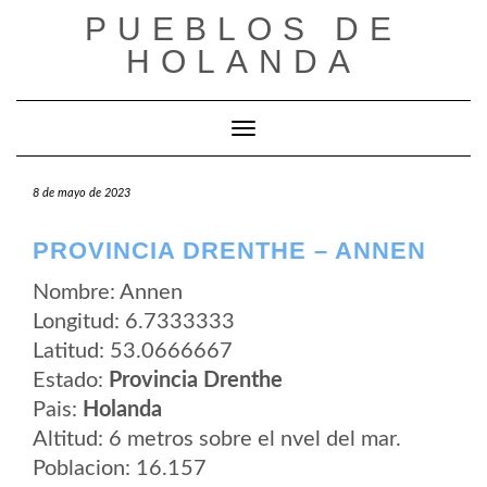
Saltar
PUEBLOS DE
al
contenido
HOLANDA
Cambiar modo de navegación
8 de mayo de 2023
PROVINCIA DRENTHE – ANNEN
Nombre: Annen
Longitud: 6.7333333
Latitud: 53.0666667
Estado:
Provincia Drenthe
Pais:
Holanda
Altitud: 6 metros sobre el nvel del mar.
Poblacion: 16.157