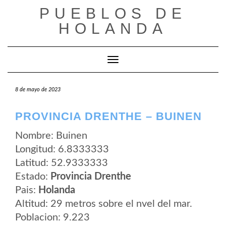
Saltar
PUEBLOS DE
al
contenido
HOLANDA
Cambiar modo de navegación
8 de mayo de 2023
PROVINCIA DRENTHE – BUINEN
Nombre: Buinen
Longitud: 6.8333333
Latitud: 52.9333333
Estado:
Provincia Drenthe
Pais:
Holanda
Altitud: 29 metros sobre el nvel del mar.
Poblacion: 9.223