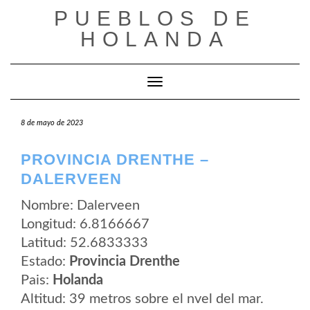
Saltar
PUEBLOS DE
al
contenido
HOLANDA
Cambiar modo de navegación
8 de mayo de 2023
PROVINCIA DRENTHE –
DALERVEEN
Nombre: Dalerveen
Longitud: 6.8166667
Latitud: 52.6833333
Estado:
Provincia Drenthe
Pais:
Holanda
Altitud: 39 metros sobre el nvel del mar.