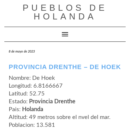
Saltar
PUEBLOS DE
al
contenido
HOLANDA
Cambiar modo de navegación
8 de mayo de 2023
PROVINCIA DRENTHE – DE HOEK
Nombre: De Hoek
Longitud: 6.8166667
Latitud: 52.75
Estado:
Provincia Drenthe
Pais:
Holanda
Altitud: 49 metros sobre el nvel del mar.
Poblacion: 13.581