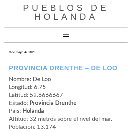
Saltar
PUEBLOS DE
al
contenido
HOLANDA
Cambiar modo de navegación
8 de mayo de 2023
PROVINCIA DRENTHE – DE LOO
Nombre: De Loo
Longitud: 6.75
Latitud: 52.6666667
Estado:
Provincia Drenthe
Pais:
Holanda
Altitud: 32 metros sobre el nvel del mar.
Poblacion: 13.174