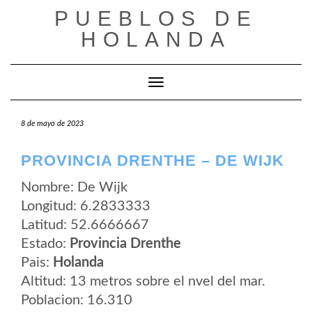
Saltar
PUEBLOS DE
al
contenido
HOLANDA
Cambiar modo de navegación
8 de mayo de 2023
PROVINCIA DRENTHE – DE WIJK
Nombre: De Wijk
Longitud: 6.2833333
Latitud: 52.6666667
Estado:
Provincia Drenthe
Pais:
Holanda
Altitud: 13 metros sobre el nvel del mar.
Poblacion: 16.310