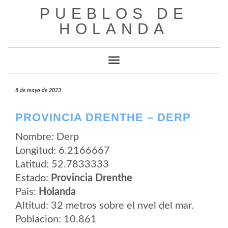
Saltar
PUEBLOS DE
al
contenido
HOLANDA
Cambiar modo de navegación
8 de mayo de 2023
PROVINCIA DRENTHE – DERP
Nombre: Derp
Longitud: 6.2166667
Latitud: 52.7833333
Estado:
Provincia Drenthe
Pais:
Holanda
Altitud: 32 metros sobre el nvel del mar.
Poblacion: 10.861