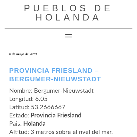
Saltar
PUEBLOS DE
al
contenido
HOLANDA
Cambiar modo de navegación
8 de mayo de 2023
PROVINCIA FRIESLAND –
BERGUMER-NIEUWSTADT
Nombre: Bergumer-Nieuwstadt
Longitud: 6.05
Latitud: 53.2666667
Estado:
Provincia Friesland
Pais:
Holanda
Altitud: 3 metros sobre el nvel del mar.