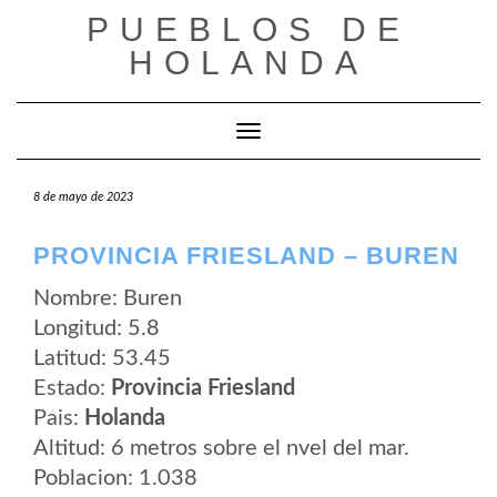
Saltar
PUEBLOS DE
al
contenido
HOLANDA
Cambiar modo de navegación
8 de mayo de 2023
PROVINCIA FRIESLAND – BUREN
Nombre: Buren
Longitud: 5.8
Latitud: 53.45
Estado:
Provincia Friesland
Pais:
Holanda
Altitud: 6 metros sobre el nvel del mar.
Poblacion: 1.038