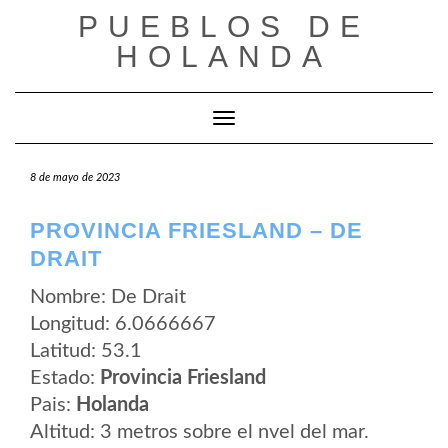
Saltar
PUEBLOS DE
al
contenido
HOLANDA
Cambiar modo de navegación
8 de mayo de 2023
PROVINCIA FRIESLAND – DE
DRAIT
Nombre: De Drait
Longitud: 6.0666667
Latitud: 53.1
Estado:
Provincia Friesland
Pais:
Holanda
Altitud: 3 metros sobre el nvel del mar.