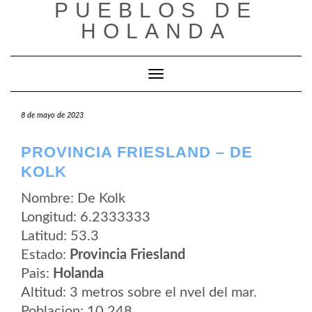
PUEBLOS DE
Saltar
al
HOLANDA
contenido
Cambiar modo de navegación
8 de mayo de 2023
PROVINCIA FRIESLAND – DE
KOLK
Nombre: De Kolk
Longitud: 6.2333333
Latitud: 53.3
Estado:
Provincia Friesland
Pais:
Holanda
Altitud: 3 metros sobre el nvel del mar.
Poblacion: 10.248