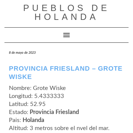
Saltar
PUEBLOS DE
al
contenido
HOLANDA
Cambiar modo de navegación
8 de mayo de 2023
PROVINCIA FRIESLAND – GROTE
WISKE
Nombre: Grote Wiske
Longitud: 5.4333333
Latitud: 52.95
Estado:
Provincia Friesland
Pais:
Holanda
Altitud: 3 metros sobre el nvel del mar.