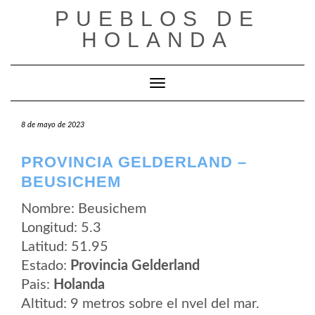
Saltar
PUEBLOS DE
al
contenido
HOLANDA
Cambiar modo de navegación
8 de mayo de 2023
PROVINCIA GELDERLAND –
BEUSICHEM
Nombre: Beusichem
Longitud: 5.3
Latitud: 51.95
Estado:
Provincia Gelderland
Pais:
Holanda
Altitud: 9 metros sobre el nvel del mar.