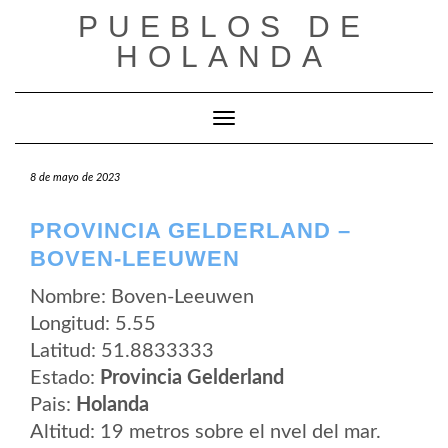
Saltar
PUEBLOS DE
al
contenido
HOLANDA
Cambiar modo de navegación
8 de mayo de 2023
PROVINCIA GELDERLAND –
BOVEN-LEEUWEN
Nombre: Boven-Leeuwen
Longitud: 5.55
Latitud: 51.8833333
Estado:
Provincia Gelderland
Pais:
Holanda
Altitud: 19 metros sobre el nvel del mar.