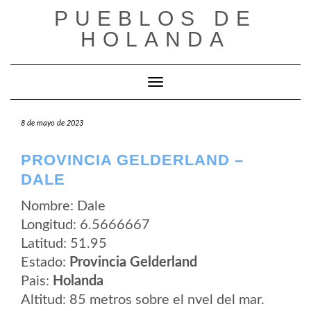
Saltar
PUEBLOS DE
al
contenido
HOLANDA
Cambiar modo de navegación
8 de mayo de 2023
PROVINCIA GELDERLAND –
DALE
Nombre: Dale
Longitud: 6.5666667
Latitud: 51.95
Estado:
Provincia Gelderland
Pais:
Holanda
Altitud: 85 metros sobre el nvel del mar.