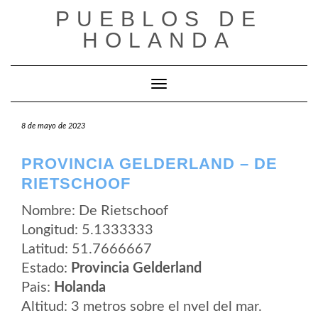
Saltar
PUEBLOS DE
al
contenido
HOLANDA
Cambiar modo de navegación
8 de mayo de 2023
PROVINCIA GELDERLAND – DE
RIETSCHOOF
Nombre: De Rietschoof
Longitud: 5.1333333
Latitud: 51.7666667
Estado:
Provincia Gelderland
Pais:
Holanda
Altitud: 3 metros sobre el nvel del mar.