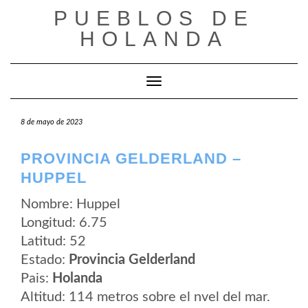
Saltar
PUEBLOS DE
al
contenido
HOLANDA
Cambiar modo de navegación
8 de mayo de 2023
PROVINCIA GELDERLAND –
HUPPEL
Nombre: Huppel
Longitud: 6.75
Latitud: 52
Estado:
Provincia Gelderland
Pais:
Holanda
Altitud: 114 metros sobre el nvel del mar.