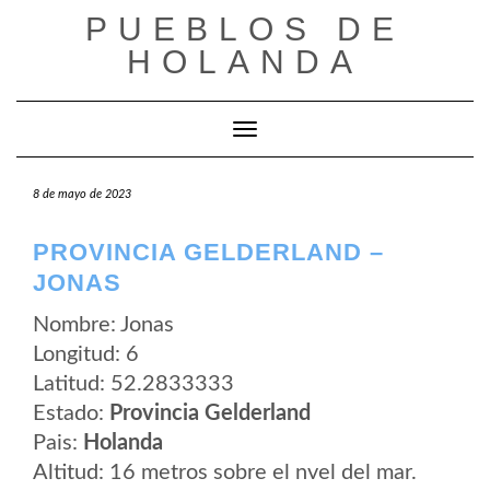
Saltar
PUEBLOS DE
al
contenido
HOLANDA
Cambiar modo de navegación
8 de mayo de 2023
PROVINCIA GELDERLAND –
JONAS
Nombre: Jonas
Longitud: 6
Latitud: 52.2833333
Estado:
Provincia Gelderland
Pais:
Holanda
Altitud: 16 metros sobre el nvel del mar.