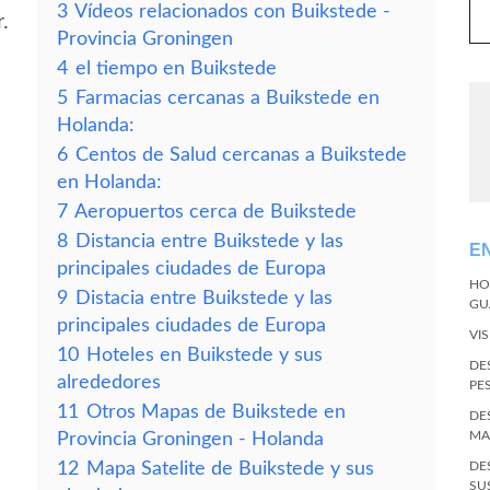
3
Vídeos relacionados con Buikstede -
.
Provincia Groningen
4
el tiempo en Buikstede
5
Farmacias cercanas a Buikstede en
Holanda:
6
Centos de Salud cercanas a Buikstede
en Holanda:
7
Aeropuertos cerca de Buikstede
8
Distancia entre Buikstede y las
E
principales ciudades de Europa
HO
9
Distacia entre Buikstede y las
GU
principales ciudades de Europa
VI
10
Hoteles en Buikstede y sus
DE
alrededores
PE
11
Otros Mapas de Buikstede en
DE
MA
Provincia Groningen - Holanda
12
Mapa Satelite de Buikstede y sus
DE
SU