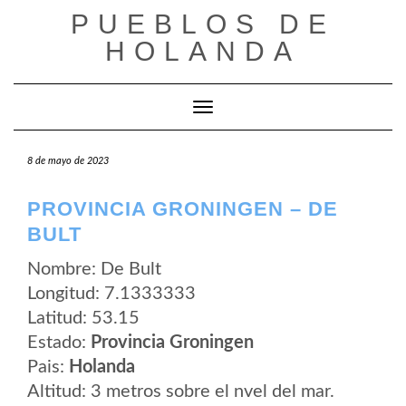
Saltar
PUEBLOS DE
al
contenido
HOLANDA
Cambiar modo de navegación
8 de mayo de 2023
PROVINCIA GRONINGEN – DE
BULT
Nombre: De Bult
Longitud: 7.1333333
Latitud: 53.15
Estado:
Provincia Groningen
Pais:
Holanda
Altitud: 3 metros sobre el nvel del mar.