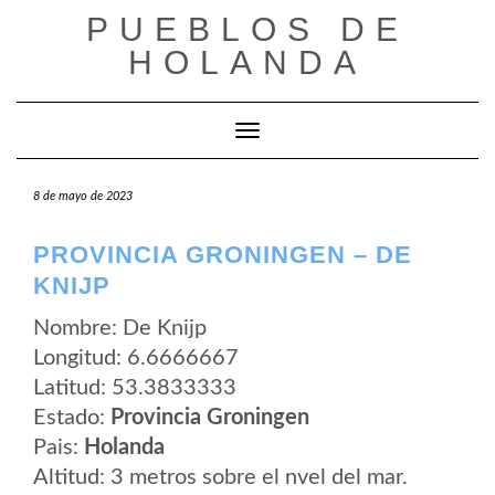
Saltar
PUEBLOS DE
al
contenido
HOLANDA
Cambiar modo de navegación
8 de mayo de 2023
PROVINCIA GRONINGEN – DE
KNIJP
Nombre: De Knijp
Longitud: 6.6666667
Latitud: 53.3833333
Estado:
Provincia Groningen
Pais:
Holanda
Altitud: 3 metros sobre el nvel del mar.