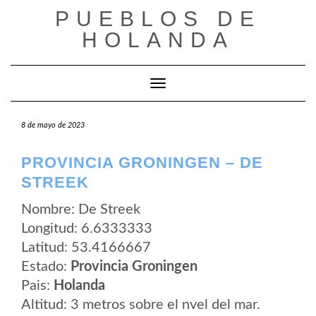
Saltar
PUEBLOS DE
al
contenido
HOLANDA
Cambiar modo de navegación
8 de mayo de 2023
PROVINCIA GRONINGEN – DE
STREEK
Nombre: De Streek
Longitud: 6.6333333
Latitud: 53.4166667
Estado:
Provincia Groningen
Pais:
Holanda
Altitud: 3 metros sobre el nvel del mar.