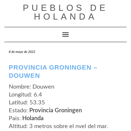
Saltar
PUEBLOS DE
al
contenido
HOLANDA
Cambiar modo de navegación
8 de mayo de 2023
PROVINCIA GRONINGEN –
DOUWEN
Nombre: Douwen
Longitud: 6.4
Latitud: 53.35
Estado:
Provincia Groningen
Pais:
Holanda
Altitud: 3 metros sobre el nvel del mar.