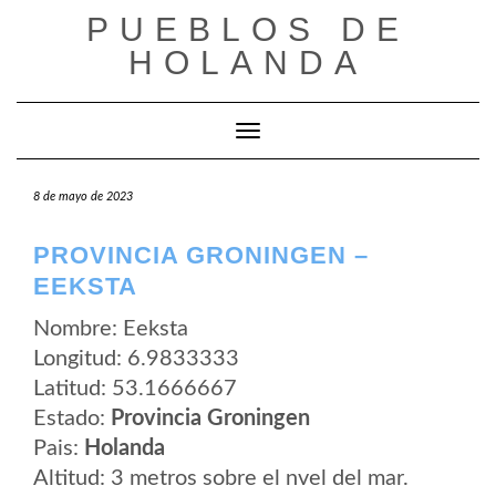
Saltar
PUEBLOS DE
al
contenido
HOLANDA
Cambiar modo de navegación
8 de mayo de 2023
PROVINCIA GRONINGEN –
EEKSTA
Nombre: Eeksta
Longitud: 6.9833333
Latitud: 53.1666667
Estado:
Provincia Groningen
Pais:
Holanda
Altitud: 3 metros sobre el nvel del mar.