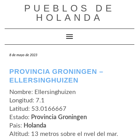
Saltar
PUEBLOS DE
al
contenido
HOLANDA
Cambiar modo de navegación
8 de mayo de 2023
PROVINCIA GRONINGEN –
ELLERSINGHUIZEN
Nombre: Ellersinghuizen
Longitud: 7.1
Latitud: 53.0166667
Estado:
Provincia Groningen
Pais:
Holanda
Altitud: 13 metros sobre el nvel del mar.