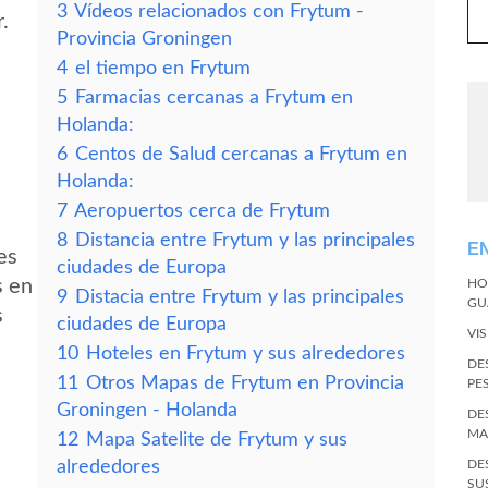
3
Vídeos relacionados con Frytum -
.
Provincia Groningen
4
el tiempo en Frytum
5
Farmacias cercanas a Frytum en
Holanda:
6
Centos de Salud cercanas a Frytum en
Holanda:
7
Aeropuertos cerca de Frytum
8
Distancia entre Frytum y las principales
E
es
ciudades de Europa
s en
HO
9
Distacia entre Frytum y las principales
GU
s
ciudades de Europa
VI
10
Hoteles en Frytum y sus alrededores
DE
11
Otros Mapas de Frytum en Provincia
PE
Groningen - Holanda
DE
MA
12
Mapa Satelite de Frytum y sus
alrededores
DE
SU