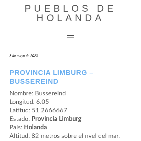
Saltar
PUEBLOS DE
al
contenido
HOLANDA
Cambiar modo de navegación
8 de mayo de 2023
PROVINCIA LIMBURG –
BUSSEREIND
Nombre: Bussereind
Longitud: 6.05
Latitud: 51.2666667
Estado:
Provincia Limburg
Pais:
Holanda
Altitud: 82 metros sobre el nvel del mar.