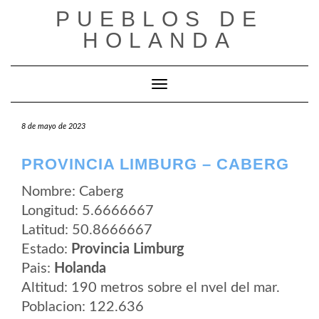
Saltar
PUEBLOS DE
al
contenido
HOLANDA
Cambiar modo de navegación
8 de mayo de 2023
PROVINCIA LIMBURG – CABERG
Nombre: Caberg
Longitud: 5.6666667
Latitud: 50.8666667
Estado:
Provincia Limburg
Pais:
Holanda
Altitud: 190 metros sobre el nvel del mar.
Poblacion: 122.636