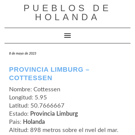
Saltar
PUEBLOS DE
al
contenido
HOLANDA
Cambiar modo de navegación
8 de mayo de 2023
PROVINCIA LIMBURG –
COTTESSEN
Nombre: Cottessen
Longitud: 5.95
Latitud: 50.7666667
Estado:
Provincia Limburg
Pais:
Holanda
Altitud: 898 metros sobre el nvel del mar.