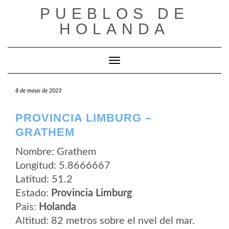
Saltar
PUEBLOS DE
al
contenido
HOLANDA
Cambiar modo de navegación
8 de mayo de 2023
PROVINCIA LIMBURG –
GRATHEM
Nombre: Grathem
Longitud: 5.8666667
Latitud: 51.2
Estado:
Provincia Limburg
Pais:
Holanda
Altitud: 82 metros sobre el nvel del mar.