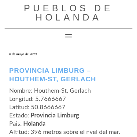
Saltar
PUEBLOS DE
al
contenido
HOLANDA
Cambiar modo de navegación
8 de mayo de 2023
PROVINCIA LIMBURG –
HOUTHEM-ST, GERLACH
Nombre: Houthem-St, Gerlach
Longitud: 5.7666667
Latitud: 50.8666667
Estado:
Provincia Limburg
Pais:
Holanda
Altitud: 396 metros sobre el nvel del mar.