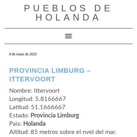
Saltar
PUEBLOS DE
al
contenido
HOLANDA
Cambiar modo de navegación
8 de mayo de 2023
PROVINCIA LIMBURG –
ITTERVOORT
Nombre: Ittervoort
Longitud: 5.8166667
Latitud: 51.1666667
Estado:
Provincia Limburg
Pais:
Holanda
Altitud: 85 metros sobre el nvel del mar.