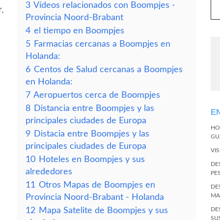
3
Vídeos relacionados con Boompjes -
.
Provincia Noord-Brabant
4
el tiempo en Boompjes
5
Farmacias cercanas a Boompjes en
Holanda:
6
Centos de Salud cercanas a Boompjes
en Holanda:
7
Aeropuertos cerca de Boompjes
8
Distancia entre Boompjes y las
E
principales ciudades de Europa
HO
9
Distacia entre Boompjes y las
GU
principales ciudades de Europa
VI
10
Hoteles en Boompjes y sus
DE
alrededores
PE
11
Otros Mapas de Boompjes en
DE
MA
Provincia Noord-Brabant - Holanda
12
Mapa Satelite de Boompjes y sus
DE
SU