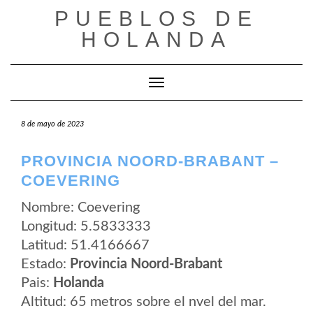
Saltar
PUEBLOS DE
al
contenido
HOLANDA
Cambiar modo de navegación
8 de mayo de 2023
PROVINCIA NOORD-BRABANT –
COEVERING
Nombre: Coevering
Longitud: 5.5833333
Latitud: 51.4166667
Estado:
Provincia Noord-Brabant
Pais:
Holanda
Altitud: 65 metros sobre el nvel del mar.