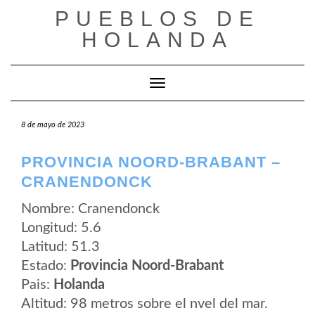
Saltar
PUEBLOS DE
al
contenido
HOLANDA
Cambiar modo de navegación
8 de mayo de 2023
PROVINCIA NOORD-BRABANT –
CRANENDONCK
Nombre: Cranendonck
Longitud: 5.6
Latitud: 51.3
Estado:
Provincia Noord-Brabant
Pais:
Holanda
Altitud: 98 metros sobre el nvel del mar.