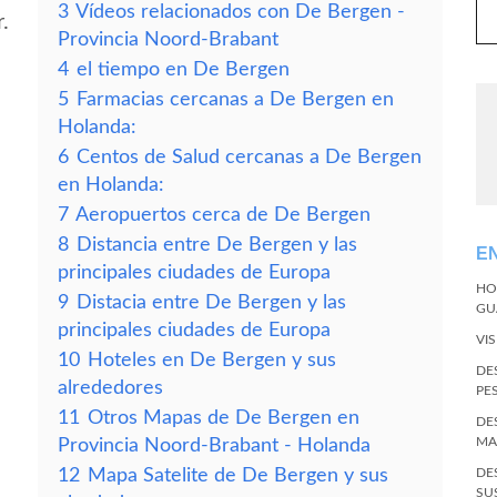
3
Vídeos relacionados con De Bergen -
.
Provincia Noord-Brabant
4
el tiempo en De Bergen
5
Farmacias cercanas a De Bergen en
Holanda:
6
Centos de Salud cercanas a De Bergen
en Holanda:
7
Aeropuertos cerca de De Bergen
8
Distancia entre De Bergen y las
E
principales ciudades de Europa
HO
9
Distacia entre De Bergen y las
GU
principales ciudades de Europa
VI
10
Hoteles en De Bergen y sus
DE
alrededores
PE
11
Otros Mapas de De Bergen en
DE
MA
Provincia Noord-Brabant - Holanda
12
Mapa Satelite de De Bergen y sus
DE
SU