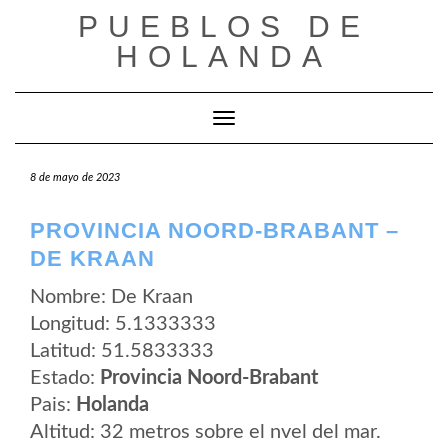
Saltar
PUEBLOS DE
al
contenido
HOLANDA
Cambiar modo de navegación
8 de mayo de 2023
PROVINCIA NOORD-BRABANT –
DE KRAAN
Nombre: De Kraan
Longitud: 5.1333333
Latitud: 51.5833333
Estado:
Provincia Noord-Brabant
Pais:
Holanda
Altitud: 32 metros sobre el nvel del mar.