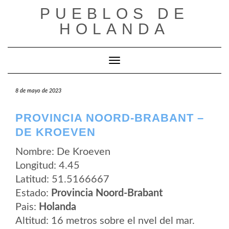
Saltar
PUEBLOS DE
al
contenido
HOLANDA
Cambiar modo de navegación
8 de mayo de 2023
PROVINCIA NOORD-BRABANT –
DE KROEVEN
Nombre: De Kroeven
Longitud: 4.45
Latitud: 51.5166667
Estado:
Provincia Noord-Brabant
Pais:
Holanda
Altitud: 16 metros sobre el nvel del mar.