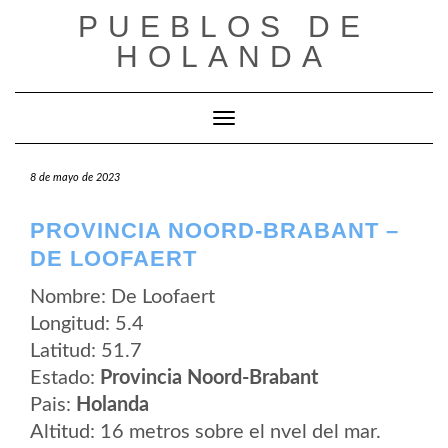
Saltar
PUEBLOS DE
al
contenido
HOLANDA
Cambiar modo de navegación
8 de mayo de 2023
PROVINCIA NOORD-BRABANT –
DE LOOFAERT
Nombre: De Loofaert
Longitud: 5.4
Latitud: 51.7
Estado:
Provincia Noord-Brabant
Pais:
Holanda
Altitud: 16 metros sobre el nvel del mar.