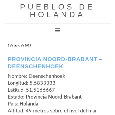
Saltar
PUEBLOS DE
al
contenido
HOLANDA
Cambiar modo de navegación
8 de mayo de 2023
PROVINCIA NOORD-BRABANT –
DEENSCHENHOEK
Nombre: Deenschenhoek
Longitud: 5.5833333
Latitud: 51.5166667
Estado:
Provincia Noord-Brabant
Pais:
Holanda
Altitud: 49 metros sobre el nvel del mar.