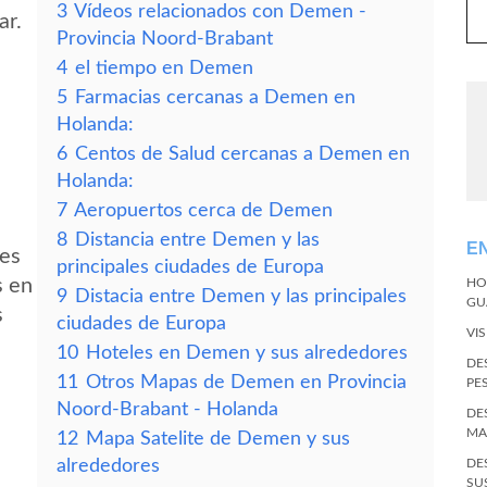
3
Vídeos relacionados con Demen -
ar.
Provincia Noord-Brabant
4
el tiempo en Demen
5
Farmacias cercanas a Demen en
Holanda:
6
Centos de Salud cercanas a Demen en
Holanda:
7
Aeropuertos cerca de Demen
8
Distancia entre Demen y las
E
des
principales ciudades de Europa
s en
HO
9
Distacia entre Demen y las principales
GU
s
ciudades de Europa
VI
10
Hoteles en Demen y sus alrededores
DE
11
Otros Mapas de Demen en Provincia
PE
Noord-Brabant - Holanda
DE
MA
12
Mapa Satelite de Demen y sus
alrededores
DE
SU