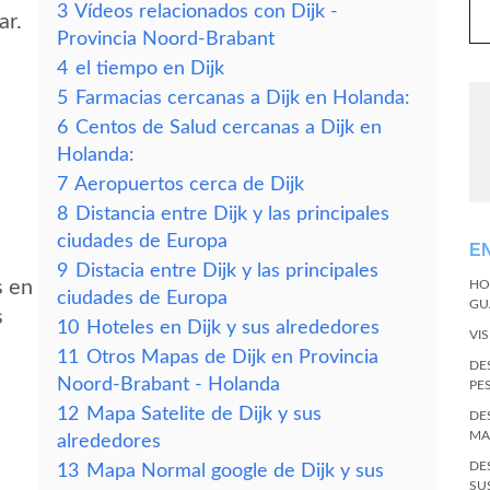
3
Vídeos relacionados con Dijk -
ar.
Provincia Noord-Brabant
4
el tiempo en Dijk
5
Farmacias cercanas a Dijk en Holanda:
6
Centos de Salud cercanas a Dijk en
Holanda:
7
Aeropuertos cerca de Dijk
8
Distancia entre Dijk y las principales
ciudades de Europa
E
9
Distacia entre Dijk y las principales
s en
HO
ciudades de Europa
GU
s
10
Hoteles en Dijk y sus alrededores
VI
11
Otros Mapas de Dijk en Provincia
DE
Noord-Brabant - Holanda
PE
12
Mapa Satelite de Dijk y sus
DE
MA
alrededores
DE
13
Mapa Normal google de Dijk y sus
SU