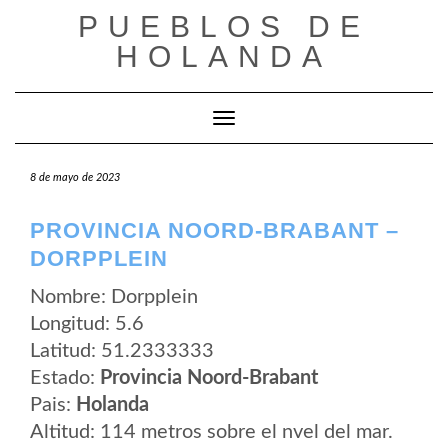
Saltar
PUEBLOS DE
al
contenido
HOLANDA
Cambiar modo de navegación
8 de mayo de 2023
PROVINCIA NOORD-BRABANT –
DORPPLEIN
Nombre: Dorpplein
Longitud: 5.6
Latitud: 51.2333333
Estado:
Provincia Noord-Brabant
Pais:
Holanda
Altitud: 114 metros sobre el nvel del mar.