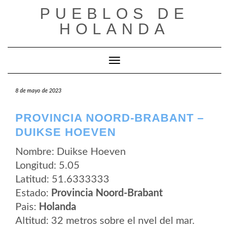
Saltar
PUEBLOS DE
al
contenido
HOLANDA
Cambiar modo de navegación
8 de mayo de 2023
PROVINCIA NOORD-BRABANT –
DUIKSE HOEVEN
Nombre: Duikse Hoeven
Longitud: 5.05
Latitud: 51.6333333
Estado:
Provincia Noord-Brabant
Pais:
Holanda
Altitud: 32 metros sobre el nvel del mar.