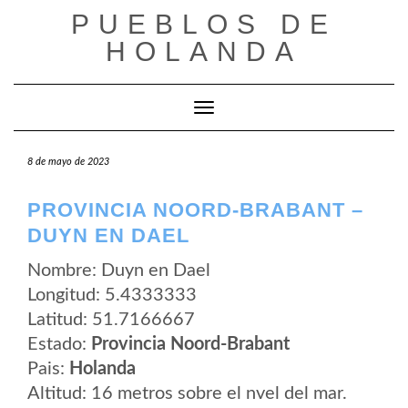
Saltar
PUEBLOS DE
al
contenido
HOLANDA
Cambiar modo de navegación
8 de mayo de 2023
PROVINCIA NOORD-BRABANT –
DUYN EN DAEL
Nombre: Duyn en Dael
Longitud: 5.4333333
Latitud: 51.7166667
Estado:
Provincia Noord-Brabant
Pais:
Holanda
Altitud: 16 metros sobre el nvel del mar.