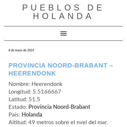
Saltar
PUEBLOS DE
al
contenido
HOLANDA
Cambiar modo de navegación
8 de mayo de 2023
PROVINCIA NOORD-BRABANT –
HEERENDONK
Nombre: Heerendonk
Longitud: 5.5166667
Latitud: 51.5
Estado:
Provincia Noord-Brabant
Pais:
Holanda
Altitud: 49 metros sobre el nvel del mar.