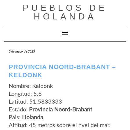
Saltar
PUEBLOS DE
al
contenido
HOLANDA
Cambiar modo de navegación
8 de mayo de 2023
PROVINCIA NOORD-BRABANT –
KELDONK
Nombre: Keldonk
Longitud: 5.6
Latitud: 51.5833333
Estado:
Provincia Noord-Brabant
Pais:
Holanda
Altitud: 45 metros sobre el nvel del mar.