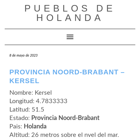
Saltar
PUEBLOS DE
al
contenido
HOLANDA
Cambiar modo de navegación
8 de mayo de 2023
PROVINCIA NOORD-BRABANT –
KERSEL
Nombre: Kersel
Longitud: 4.7833333
Latitud: 51.5
Estado:
Provincia Noord-Brabant
Pais:
Holanda
Altitud: 26 metros sobre el nvel del mar.