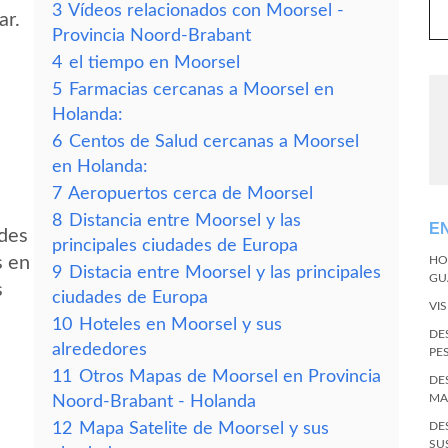
3
Vídeos relacionados con Moorsel -
ar.
Provincia Noord-Brabant
4
el tiempo en Moorsel
5
Farmacias cercanas a Moorsel en
Holanda:
6
Centos de Salud cercanas a Moorsel
en Holanda:
7
Aeropuertos cerca de Moorsel
8
Distancia entre Moorsel y las
E
edes
principales ciudades de Europa
s en
HO
9
Distacia entre Moorsel y las principales
GU
s
ciudades de Europa
VI
10
Hoteles en Moorsel y sus
DE
alrededores
PE
11
Otros Mapas de Moorsel en Provincia
DE
MA
Noord-Brabant - Holanda
12
Mapa Satelite de Moorsel y sus
DE
SU